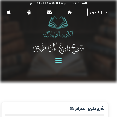
السبت، ٢٥ صفر ١٤٤٨ هـ
٠٤:٥٧:٢٨ م
تسجيل الدخول
شرح بلوغ المرام 95
شرح بلوغ المرام 95