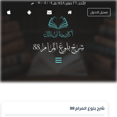
الأحد، ٢٦ صفر ١٤٤٨ هـ
٠٧:٠٤:٠٤ ص
تسجيل الدخول
شرح بلوغ المرام 88
شرح بلوغ المرام 88