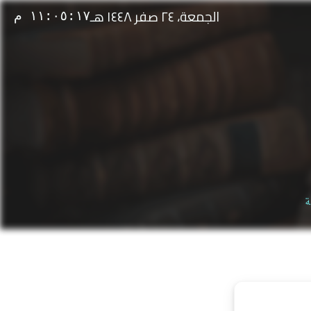
الجمعة، ٢٤ صفر ١٤٤٨ هـ
١١:٠٥:١٧ م
ة