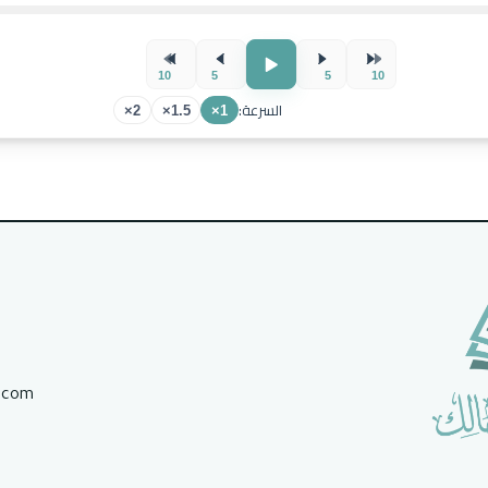
10
5
5
10
السرعة:
2×
1.5×
1×
.com