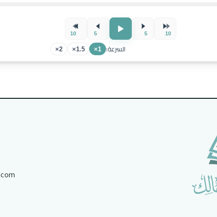
10
5
5
10
السرعة:
2×
1.5×
1×
.com