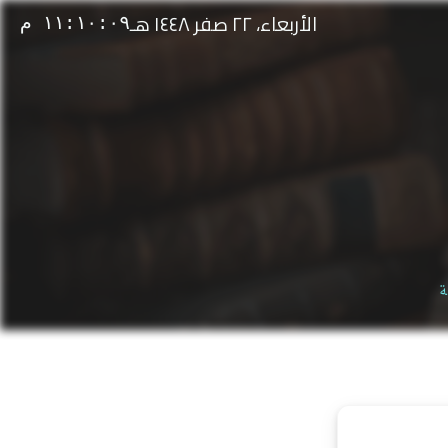
الأربعاء، ٢٢ صفر ١٤٤٨ هـ
١١:١٠:٠٩ م
ة