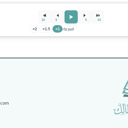
10
5
5
10
السرعة:
2×
1.5×
1×
.com