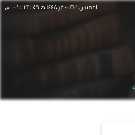
الخميس، ٢٣ صفر ١٤٤٨ هـ
٠١:١٣:٤٩ ص
ة