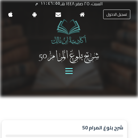
السبت، ٢٥ صفر ١٤٤٨ هـ
١١:٤٦:٥٥ م
تسجيل الدخول
شرح بلوغ المرام 50
شرح بلوغ المرام 50