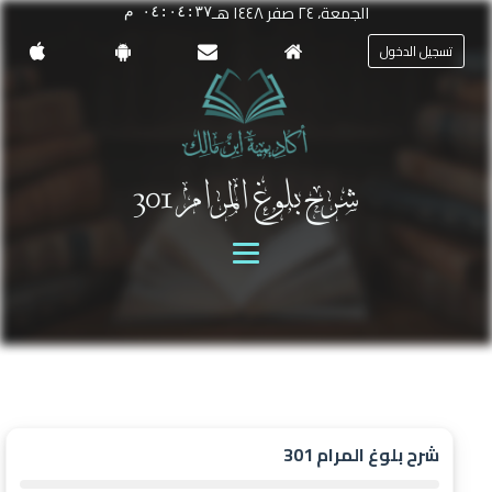
الجمعة، ٢٤ صفر ١٤٤٨ هـ
٠٤:٠٤:٣٧ م
تسجيل الدخول
شرح بلوغ المرام 301
شرح بلوغ المرام 301