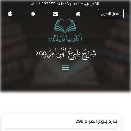
الخميس، ٢٣ صفر ١٤٤٨ هـ
٠٤:٥٧:٣٣ ص
تسجيل الدخول
شرح بلوغ المرام 299
شرح بلوغ المرام 299