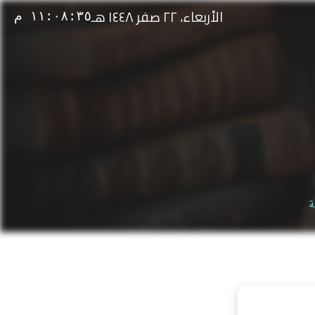
الأربعاء، ٢٢ صفر ١٤٤٨ هـ
١١:٠٨:٣٥ م
ة