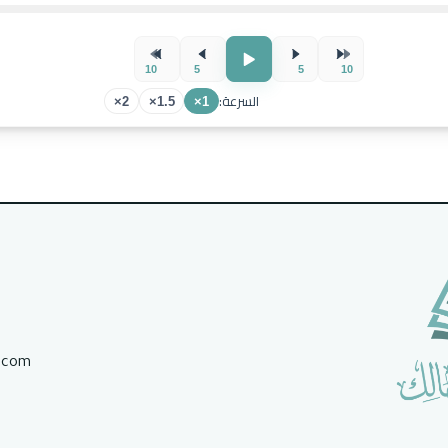
10
5
5
10
السرعة:
2×
1.5×
1×
.com