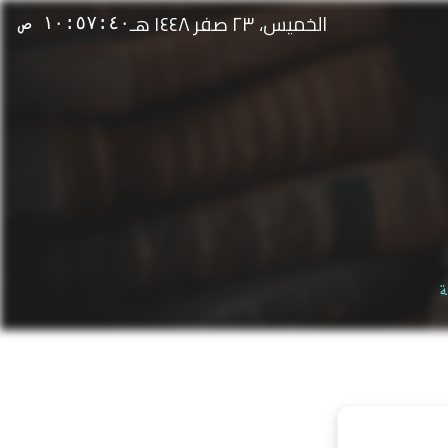
الخميس، ٢٣ صفر ١٤٤٨ هـ
١٠:٥٧:٤٠ ص
ة