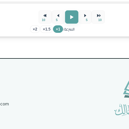
10
5
5
10
السرعة:
2×
1.5×
1×
.com