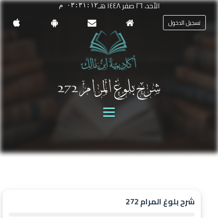
الأحد، ٢٦ صفر ١٤٤٨ هـ
٠٣:٣١:١٢ م
تسجيل الدخول
شرح بلوغ المرام 272
شرح بلوغ المرام 272