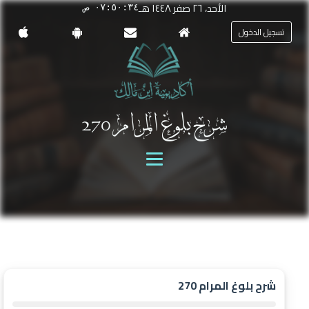
الأحد، ٢٦ صفر ١٤٤٨ هـ
٠٧:٥٠:٣٤ ص
تسجيل الدخول
شرح بلوغ المرام 270
شرح بلوغ المرام 270