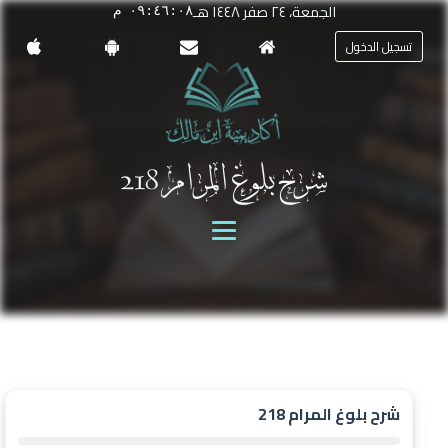
الجمعة، ٢٤ صفر ١٤٤٨ هـ
٠٩:٤٦:٠٨ م
تسجيل الدخول
شرح بلوغ المرام 218
شرح بلوغ المرام 218