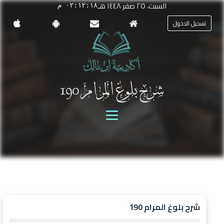
السبت، ٢٥ صفر ١٤٤٨ هـ
٠٢:١٢:١٨ م
تسجيل الدخول
شرح بلوغ المرام 190
شرح بلوغ المرام 190