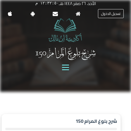
الأحد، ٢٦ صفر ١٤٤٨ هـ
١٢:٣٢:٥٠ م
تسجيل الدخول
شرح بلوغ المرام 150
شرح بلوغ المرام 150