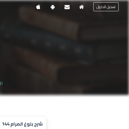
تسجيل الدخول
ال
شرح بلوغ المرام 144