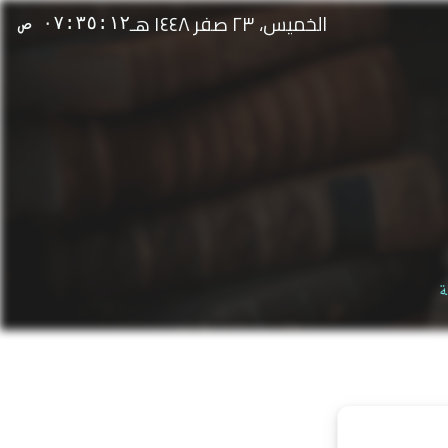
الخميس، ٢٣ صفر ١٤٤٨ هـ
٠٧:٣٥:١٢ ص
ة