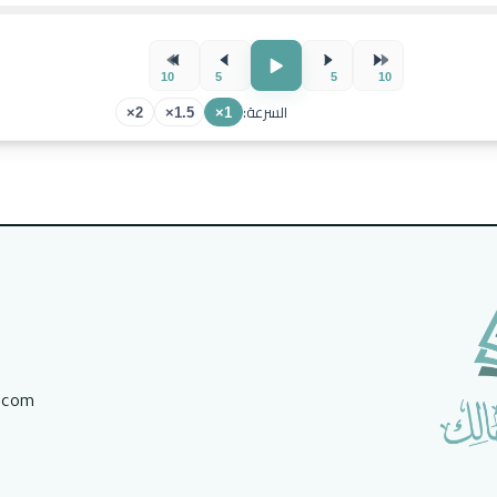
10
5
5
10
السرعة:
2×
1.5×
1×
.com