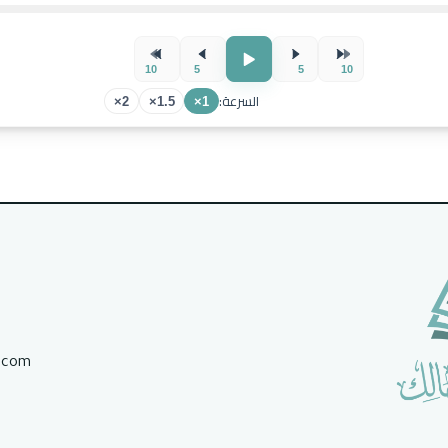
10
5
5
10
السرعة:
2×
1.5×
1×
.com