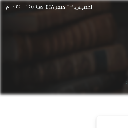
الخميس، ٢٣ صفر ١٤٤٨ هـ
٠٣:٠٦:٥٦ م
ة