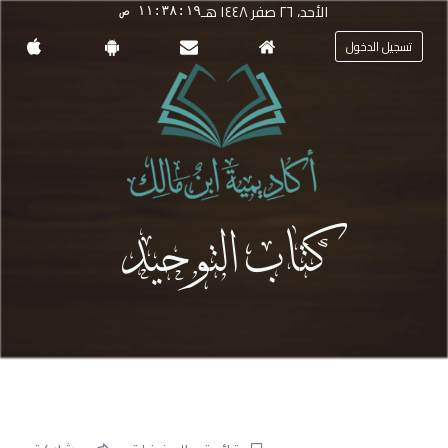
الأحد، ٢٦ صفر ١٤٤٨ هـ
١١:٣٨:١٩ ص
تسجيل الدخول
كتاب التوحيد