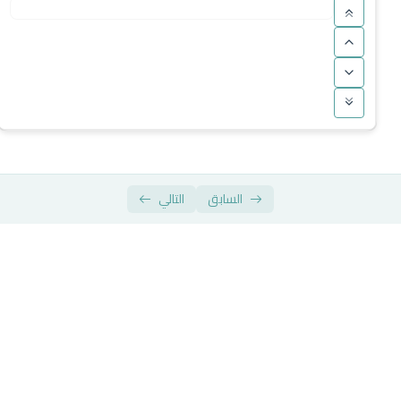
وفاته
منهج أهل السنة والجماعة في الصفات
كل حديث فيه ذكر خلق القرآن: حديث موضوع
ماذا قال الأشاعرة عن القرآن الكريم؟!
الفرق بين الأشاعرة والماتوريدية في مسألة خلق القرآن؟
من هم المفوضة؟ عقيدة التفويض!
السابق
التالي
حكم قول القائل: لفظي بالقرآن مخلوق
من هم الواقفة؟!
صفة النزول لله جل وعلا
المنهج الصحيح في فهم نصوص الصفات
المعتزلة وإنكار الميزان