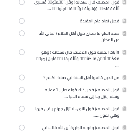
قول المصنف قال سبحانه( وَقُلِ ٱعۡمَلُوا۟ فَسَیَرَى
ٱللَّهُ عَمَلَكُمۡ وَرَسُولُهُۥ وَٱلۡمُؤۡمِنُونَۖ ....
فضل تعلم علم العقيدة
صفة العلو ما معنى قول أهل الكلام ( تعالى الله
عن المكان ...
#آيات المعية قول المصنف قال سبحانه ( وَهُوَ
مَعَكُمۡ أَیۡنَ مَا كُنتُمۡۚ وَٱللَّهُ بِمَا تَعۡمَلُونَ بَصِیرࣱ
.....
من الذين خالفوا أهل السنة في صفة الكلام ؟
قول المصنف( فمن ذلك قوله صلى الله عليه
وسلم. ينزل ربنا إلى سماء الدنيا .....
قول المصنف( قول النبي.. لا تزال جهنم يلقى فيها
وهي تقول ......
قول المصنف( وقوله للجارية أين الله قالت في