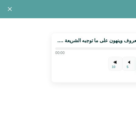
روف وينهون على ما توجبه الشريعة ....
00:00
10
5