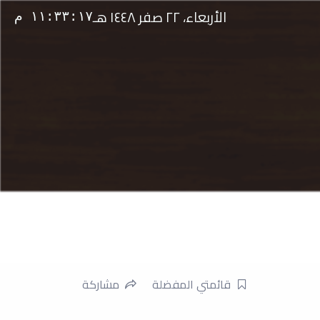
الأربعاء، ٢٢ صفر ١٤٤٨ هـ
١١:٣٣:١٨ م
قائمتي المفضلة
مشاركة